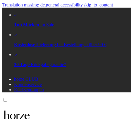
Translation missing: de.general.accessibility.skip_to_content
Top Marken
im Sale
Kostenlose Lieferung
bei Bestellungen über 99 €
30 Tage
Rückgabegarantie*
horze CLUB
Kundenservice
Rücksendungen