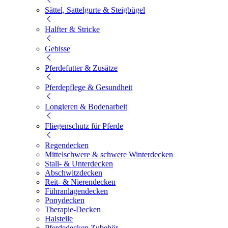
Sättel, Sattelgurte & Steigbügel
Halfter & Stricke
Gebisse
Pferdefutter & Zusätze
Pferdepflege & Gesundheit
Longieren & Bodenarbeit
Fliegenschutz für Pferde
Regendecken
Mittelschwere & schwere Winterdecken
Stall- & Unterdecken
Abschwitzdecken
Reit- & Nierendecken
Führanlagendecken
Ponydecken
Therapie-Decken
Halsteile
Pferdedecken Zubehör