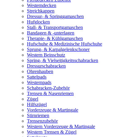
Westerndecken
Streichkappen
Dressur- & Springgamaschen
Hufglocken
Stall- & Transportgamaschen
Bandagen & -unterlagen
Therapie- & Kühlgamaschen
Hufschuhe & Medizinische Hufschuhe
Sprung- & Karpalgelenkschoner
Western Beinschutz
Spring- & Vielseitigkeitsschabracken
Dressurschabracken
Ohrenhauben
Sattelpads
Westernpads
Schabracken-Zubehör
Trensen & Nasenriemen
Zügel
Hilfszügel
Vorderzeuge & Martingale
Stirnriemen
Trensenzubehör
Western Vorderzeuge & Martingale
Western Trensen & Zügel