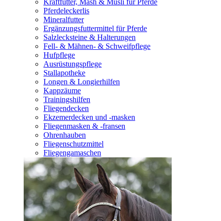
Kraftfutter, Mash & Müsli für Pferde
Pferdeleckerlis
Mineralfutter
Ergänzungsfuttermittel für Pferde
Salzlecksteine & Halterungen
Fell- & Mähnen- & Schweifpflege
Hufpflege
Ausrüstungspflege
Stallapotheke
Longen & Longierhilfen
Kappzäume
Trainingshilfen
Fliegendecken
Ekzemerdecken und -masken
Fliegenmasken & -fransen
Ohrenhauben
Fliegenschutzmittel
Fliegengamaschen