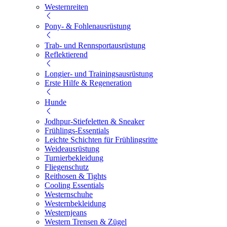
Westernreiten
Pony- & Fohlenausrüstung
Trab- und Rennsportausrüstung
Reflektierend
Longier- und Trainingsausrüstung
Erste Hilfe & Regeneration
Hunde
Jodhpur-Stiefeletten & Sneaker
Frühlings-Essentials
Leichte Schichten für Frühlingsritte
Weideausrüstung
Turnierbekleidung
Fliegenschutz
Reithosen & Tights
Cooling Essentials
Westernschuhe
Westernbekleidung
Westernjeans
Western Trensen & Zügel