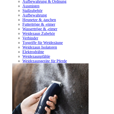
Aufbewahrung & Ordnung
Ausmisten
Stallzubehör
Aufbewahrung
Heunetze & -taschen
Futtertröge & -eimer
Wassertröge & -eimer
Weidezaun Zubehör
Verbinder
Torgriffe für Weidezäune
Weidezaun Isolatoren
Elektrodrähte
Weidezaunpfähle
Weidezaungeräte für Pferde