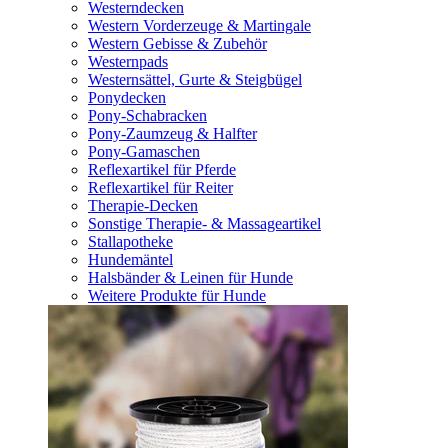
Westerndecken
Western Vorderzeuge & Martingale
Western Gebisse & Zubehör
Westernpads
Westernsättel, Gurte & Steigbügel
Ponydecken
Pony-Schabracken
Pony-Zaumzeug & Halfter
Pony-Gamaschen
Reflexartikel für Pferde
Reflexartikel für Reiter
Therapie-Decken
Sonstige Therapie- & Massageartikel
Stallapotheke
Hundemäntel
Halsbänder & Leinen für Hunde
Weitere Produkte für Hunde