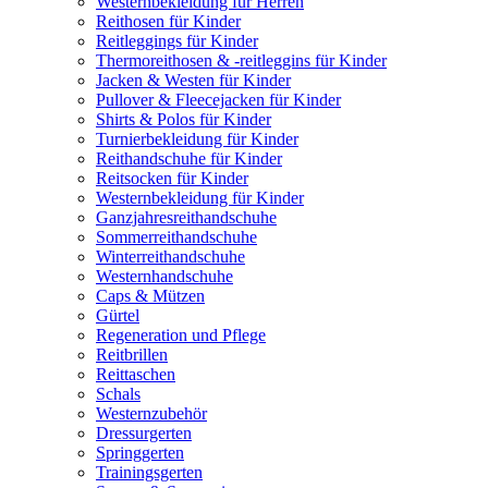
Westernbekleidung für Herren
Reithosen für Kinder
Reitleggings für Kinder
Thermoreithosen & -reitleggins für Kinder
Jacken & Westen für Kinder
Pullover & Fleecejacken für Kinder
Shirts & Polos für Kinder
Turnierbekleidung für Kinder
Reithandschuhe für Kinder
Reitsocken für Kinder
Westernbekleidung für Kinder
Ganzjahresreithandschuhe
Sommerreithandschuhe
Winterreithandschuhe
Westernhandschuhe
Caps & Mützen
Gürtel
Regeneration und Pflege
Reitbrillen
Reittaschen
Schals
Westernzubehör
Dressurgerten
Springgerten
Trainingsgerten