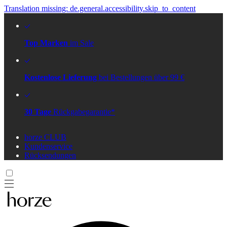
Translation missing: de.general.accessibility.skip_to_content
Top Marken
im Sale
Kostenlose Lieferung
bei Bestellungen über 99 €
30 Tage
Rückgabegarantie*
horze CLUB
Kundenservice
Rücksendungen