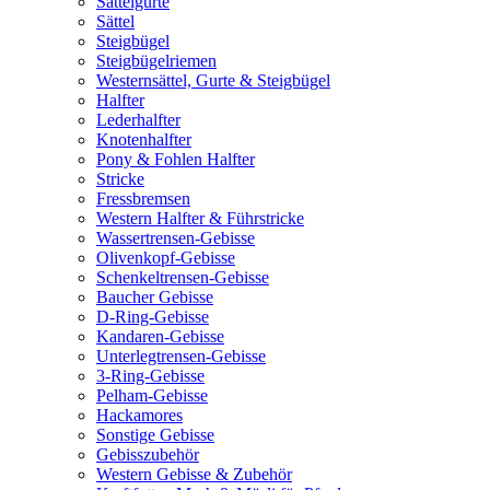
Sattelgurte
Sättel
Steigbügel
Steigbügelriemen
Westernsättel, Gurte & Steigbügel
Halfter
Lederhalfter
Knotenhalfter
Pony & Fohlen Halfter
Stricke
Fressbremsen
Western Halfter & Führstricke
Wassertrensen-Gebisse
Olivenkopf-Gebisse
Schenkeltrensen-Gebisse
Baucher Gebisse
D-Ring-Gebisse
Kandaren-Gebisse
Unterlegtrensen-Gebisse
3-Ring-Gebisse
Pelham-Gebisse
Hackamores
Sonstige Gebisse
Gebisszubehör
Western Gebisse & Zubehör