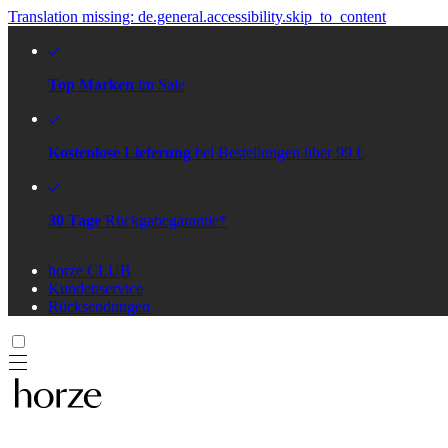
Translation missing: de.general.accessibility.skip_to_content
Top Marken
im Sale
Kostenlose Lieferung
bei Bestellungen über 99 €
30 Tage
Rückgabegarantie*
horze CLUB
Kundenservice
Rücksendungen