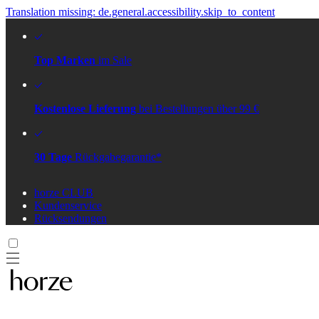
Translation missing: de.general.accessibility.skip_to_content
Top Marken
im Sale
Kostenlose Lieferung
bei Bestellungen über 99 €
30 Tage
Rückgabegarantie*
horze CLUB
Kundenservice
Rücksendungen