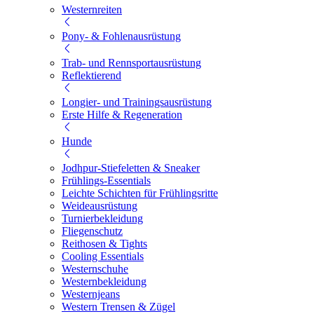
Westernreiten
Pony- & Fohlenausrüstung
Trab- und Rennsportausrüstung
Reflektierend
Longier- und Trainingsausrüstung
Erste Hilfe & Regeneration
Hunde
Jodhpur-Stiefeletten & Sneaker
Frühlings-Essentials
Leichte Schichten für Frühlingsritte
Weideausrüstung
Turnierbekleidung
Fliegenschutz
Reithosen & Tights
Cooling Essentials
Westernschuhe
Westernbekleidung
Westernjeans
Western Trensen & Zügel