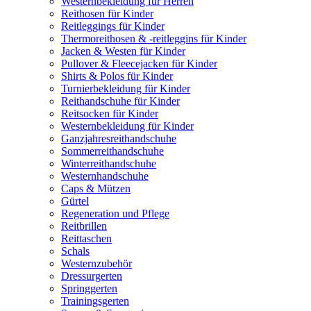
Westernbekleidung für Herren
Reithosen für Kinder
Reitleggings für Kinder
Thermoreithosen & -reitleggins für Kinder
Jacken & Westen für Kinder
Pullover & Fleecejacken für Kinder
Shirts & Polos für Kinder
Turnierbekleidung für Kinder
Reithandschuhe für Kinder
Reitsocken für Kinder
Westernbekleidung für Kinder
Ganzjahresreithandschuhe
Sommerreithandschuhe
Winterreithandschuhe
Westernhandschuhe
Caps & Mützen
Gürtel
Regeneration und Pflege
Reitbrillen
Reittaschen
Schals
Westernzubehör
Dressurgerten
Springgerten
Trainingsgerten