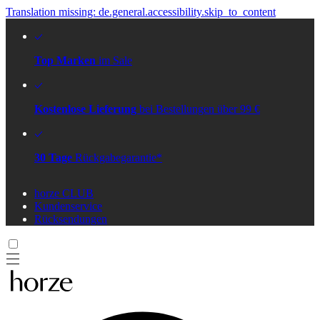
Translation missing: de.general.accessibility.skip_to_content
Top Marken
im Sale
Kostenlose Lieferung
bei Bestellungen über 99 €
30 Tage
Rückgabegarantie*
horze CLUB
Kundenservice
Rücksendungen