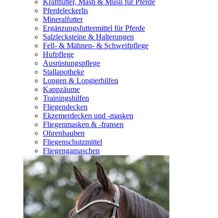
Kraftfutter, Mash & Müsli für Pferde
Pferdeleckerlis
Mineralfutter
Ergänzungsfuttermittel für Pferde
Salzlecksteine & Halterungen
Fell- & Mähnen- & Schweifpflege
Hufpflege
Ausrüstungspflege
Stallapotheke
Longen & Longierhilfen
Kappzäume
Trainingshilfen
Fliegendecken
Ekzemerdecken und -masken
Fliegenmasken & -fransen
Ohrenhauben
Fliegenschutzmittel
Fliegengamaschen