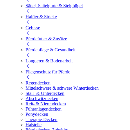
Sättel, Sattelgurte & Steigbügel
Halfter & Stricke
Gebisse
Pferdefutter & Zusätze
Pferdepflege & Gesundheit
Longieren & Bodenarbeit
Fliegenschutz für Pferde
Regendecken
Mittelschwere & schwere Winterdecken
Stall- & Unterdecken
Abschwitzdecken
Reit- & Nierendecken
Führanlagendecken
Ponydecken
Therapie-Decken
Halsteile
Pferdedecken Zubehör