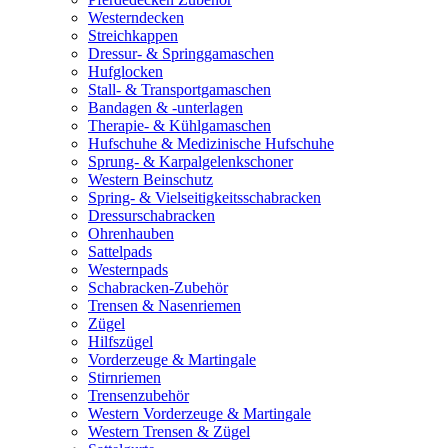
Westerndecken
Streichkappen
Dressur- & Springgamaschen
Hufglocken
Stall- & Transportgamaschen
Bandagen & -unterlagen
Therapie- & Kühlgamaschen
Hufschuhe & Medizinische Hufschuhe
Sprung- & Karpalgelenkschoner
Western Beinschutz
Spring- & Vielseitigkeitsschabracken
Dressurschabracken
Ohrenhauben
Sattelpads
Westernpads
Schabracken-Zubehör
Trensen & Nasenriemen
Zügel
Hilfszügel
Vorderzeuge & Martingale
Stirnriemen
Trensenzubehör
Western Vorderzeuge & Martingale
Western Trensen & Zügel