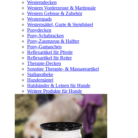
Westerndecken
Western Vorderzeuge & Martingale
Western Gebisse & Zubehör
Westernpads
Westernsättel, Gurte & Steigbügel
Ponydecken
Pony-Schabracken
Pony-Zaumzeug & Halfter
Pony-Gamaschen
Reflexartikel für Pferde
Reflexartikel für Reiter
Therapie-Decken
Sonstige Therapie- & Massageartikel
Stallapotheke
Hundemäntel
Halsbänder & Leinen für Hunde
Weitere Produkte für Hunde