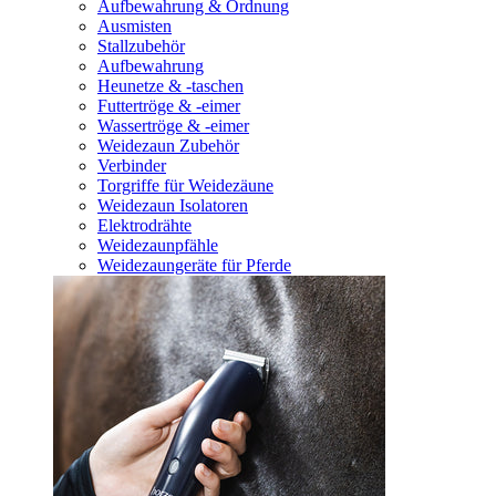
Aufbewahrung & Ordnung
Ausmisten
Stallzubehör
Aufbewahrung
Heunetze & -taschen
Futtertröge & -eimer
Wassertröge & -eimer
Weidezaun Zubehör
Verbinder
Torgriffe für Weidezäune
Weidezaun Isolatoren
Elektrodrähte
Weidezaunpfähle
Weidezaungeräte für Pferde