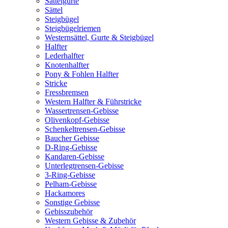
Sattelgurte
Sättel
Steigbügel
Steigbügelriemen
Westernsättel, Gurte & Steigbügel
Halfter
Lederhalfter
Knotenhalfter
Pony & Fohlen Halfter
Stricke
Fressbremsen
Western Halfter & Führstricke
Wassertrensen-Gebisse
Olivenkopf-Gebisse
Schenkeltrensen-Gebisse
Baucher Gebisse
D-Ring-Gebisse
Kandaren-Gebisse
Unterlegtrensen-Gebisse
3-Ring-Gebisse
Pelham-Gebisse
Hackamores
Sonstige Gebisse
Gebisszubehör
Western Gebisse & Zubehör