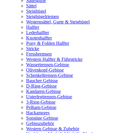
Sattelgurte
Sättel
Steigbügel
Steigbügelriemen
Westernsättel, Gurte & Steigbügel
Halfter
Lederhalfter
Knotenhalfter
Pony & Fohlen Halfter
Stricke
Fressbremsen
Western Halfter & Führstricke
Wassertrensen-Gebisse
Olivenkopf-Gebisse
Schenkeltrensen-Gebisse
Baucher Gebisse
D-Ring-Gebisse
Kandaren-Gebisse
Unterlegtrensen-Gebisse
3-Ring-Gebisse
Pelham-Gebisse
Hackamores
Sonstige Gebisse
Gebisszubehör
Western Gebisse & Zubehör