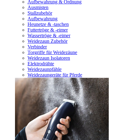
Aufbewahrung & Ordnung
Ausmisten
Stallzubehör
Aufbewahrung
Heunetze & -taschen
Futtertröge & -eimer
Wassertröge & -eimer
Weidezaun Zubehör
Verbinder
Torgriffe für Weidezäune
Weidezaun Isolatoren
Elektrodrähte
Weidezaunpfähle
Weidezaungeräte für Pferde