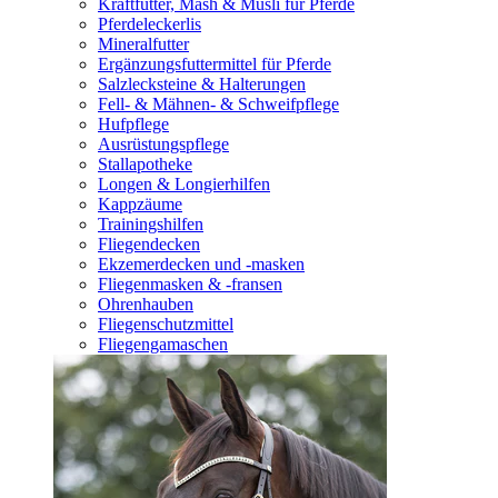
Kraftfutter, Mash & Müsli für Pferde
Pferdeleckerlis
Mineralfutter
Ergänzungsfuttermittel für Pferde
Salzlecksteine & Halterungen
Fell- & Mähnen- & Schweifpflege
Hufpflege
Ausrüstungspflege
Stallapotheke
Longen & Longierhilfen
Kappzäume
Trainingshilfen
Fliegendecken
Ekzemerdecken und -masken
Fliegenmasken & -fransen
Ohrenhauben
Fliegenschutzmittel
Fliegengamaschen