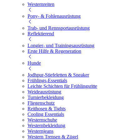
Westernreiten
Pony- & Fohlenausrüstung
Trab- und Rennsportausrüstung
Reflektierend
Longier- und Trainingsausrüstung
Erste Hilfe & Regeneration
Hunde
Jodhpur-Stiefeletten & Sneaker
Frühlings-Essentials
Leichte Schichten für Frühlingsritte
Weideausrüstung
Turnierbekleidung
Fliegenschutz
Reithosen & Tights
Cooling Essentials
Westernschuhe
Westernbekleidung
Westernjeans
Western Trensen & Zügel