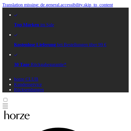
Translation missing: de.general.accessibility.skip_to_content
Top Marken
im Sale
Kostenlose Lieferung
bei Bestellungen über 99 €
30 Tage
Rückgabegarantie*
horze CLUB
Kundenservice
Rücksendungen