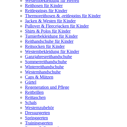
Westernbekleidung für Herren
Reithosen für Kinder
Reitleggings für Kinder
Thermoreithosen & -reitleggins für Kinder
Jacken & Westen für Kinder
Pullover & Fleecejacken für Kinder
Shirts & Polos für Kinder
Turnierbekleidung für Kinder
Reithandschuhe für Kinder
Reitsocken für Kinder
Westernbekleidung für Kinder
Ganzjahresreithandschuhe
Sommerreithandschuhe
Winterreithandschuhe
Westernhandschuhe
Caps & Mützen
Gürtel
Regeneration und Pflege
Reitbrillen
Reittaschen
Schals
Westernzubehör
Dressurgerten
Springgerten
Trainingsgerten