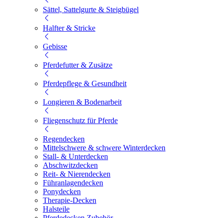
Sättel, Sattelgurte & Steigbügel
Halfter & Stricke
Gebisse
Pferdefutter & Zusätze
Pferdepflege & Gesundheit
Longieren & Bodenarbeit
Fliegenschutz für Pferde
Regendecken
Mittelschwere & schwere Winterdecken
Stall- & Unterdecken
Abschwitzdecken
Reit- & Nierendecken
Führanlagendecken
Ponydecken
Therapie-Decken
Halsteile
Pferdedecken Zubehör