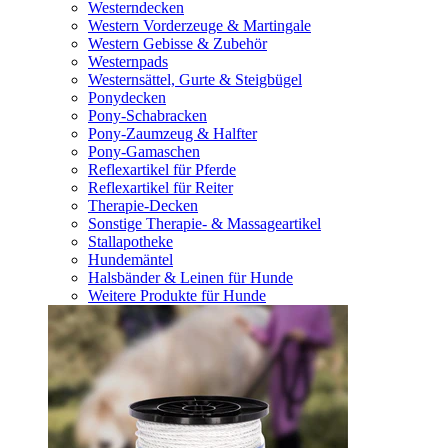
Westerndecken
Western Vorderzeuge & Martingale
Western Gebisse & Zubehör
Westernpads
Westernsättel, Gurte & Steigbügel
Ponydecken
Pony-Schabracken
Pony-Zaumzeug & Halfter
Pony-Gamaschen
Reflexartikel für Pferde
Reflexartikel für Reiter
Therapie-Decken
Sonstige Therapie- & Massageartikel
Stallapotheke
Hundemäntel
Halsbänder & Leinen für Hunde
Weitere Produkte für Hunde