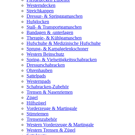
Westerndecken
Streichkappen
Dressur- & Springgamaschen
Hufglocken
Stall- & Transportgamaschen
Bandagen & -unterlagen
Therapie- & Kühlgamaschen
Hufschuhe & Medizinische Hufschuhe
Sprung- & Karpalgelenkschoner
Western Beinschutz
Spring- & Vielseitigkeitsschabracken
Dressurschabracken
Ohrenhauben
Sattelpads
Westernpads
Schabracken-Zubehör
Trensen & Nasenriemen
Zügel
Hilfszügel
Vorderzeuge & Martingale
Stirnriemen
Trensenzubehör
Western Vorderzeuge & Martingale
Western Trensen & Zügel