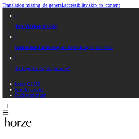
Translation missing: de.general.accessibility.skip_to_content
Top Marken
im Sale
Kostenlose Lieferung
bei Bestellungen über 99 €
30 Tage
Rückgabegarantie*
horze CLUB
Kundenservice
Rücksendungen