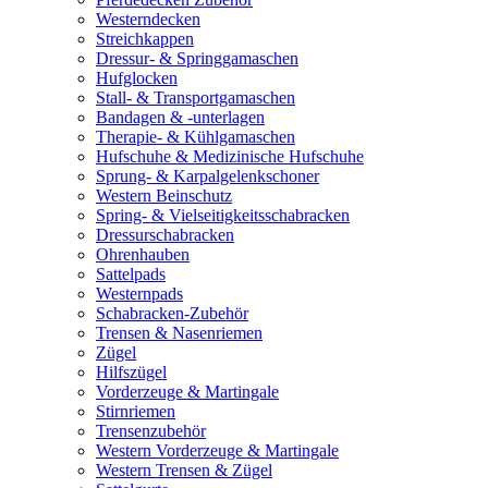
Westerndecken
Streichkappen
Dressur- & Springgamaschen
Hufglocken
Stall- & Transportgamaschen
Bandagen & -unterlagen
Therapie- & Kühlgamaschen
Hufschuhe & Medizinische Hufschuhe
Sprung- & Karpalgelenkschoner
Western Beinschutz
Spring- & Vielseitigkeitsschabracken
Dressurschabracken
Ohrenhauben
Sattelpads
Westernpads
Schabracken-Zubehör
Trensen & Nasenriemen
Zügel
Hilfszügel
Vorderzeuge & Martingale
Stirnriemen
Trensenzubehör
Western Vorderzeuge & Martingale
Western Trensen & Zügel