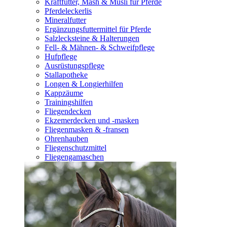
Kraftfutter, Mash & Müsli für Pferde
Pferdeleckerlis
Mineralfutter
Ergänzungsfuttermittel für Pferde
Salzlecksteine & Halterungen
Fell- & Mähnen- & Schweifpflege
Hufpflege
Ausrüstungspflege
Stallapotheke
Longen & Longierhilfen
Kappzäume
Trainingshilfen
Fliegendecken
Ekzemerdecken und -masken
Fliegenmasken & -fransen
Ohrenhauben
Fliegenschutzmittel
Fliegengamaschen