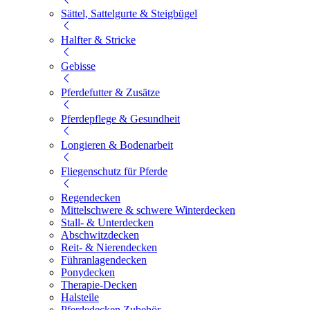
Sättel, Sattelgurte & Steigbügel
Halfter & Stricke
Gebisse
Pferdefutter & Zusätze
Pferdepflege & Gesundheit
Longieren & Bodenarbeit
Fliegenschutz für Pferde
Regendecken
Mittelschwere & schwere Winterdecken
Stall- & Unterdecken
Abschwitzdecken
Reit- & Nierendecken
Führanlagendecken
Ponydecken
Therapie-Decken
Halsteile
Pferdedecken Zubehör