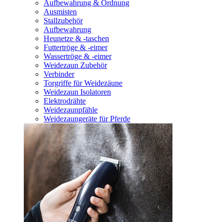
Aufbewahrung & Ordnung
Ausmisten
Stallzubehör
Aufbewahrung
Heunetze & -taschen
Futtertröge & -eimer
Wassertröge & -eimer
Weidezaun Zubehör
Verbinder
Torgriffe für Weidezäune
Weidezaun Isolatoren
Elektrodrähte
Weidezaunpfähle
Weidezaungeräte für Pferde