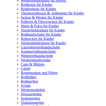
Westernbekleidung für Herren
Reithosen für Kinder
Reitleggings für Kinder
Thermoreithosen & -reitleggins für Kinder
Jacken & Westen für Kinder
Pullover & Fleecejacken für Kinder
Shirts & Polos für Kinder
Turnierbekleidung für Kinder
Reithandschuhe für Kinder
Reitsocken für Kinder
Westernbekleidung für Kinder
Ganzjahresreithandschuhe
Sommerreithandschuhe
Winterreithandschuhe
Westernhandschuhe
Caps & Mützen
Gürtel
Regeneration und Pflege
Reitbrillen
Reittaschen
Schals
Westernzubehör
Dressurgerten
Springgerten
Trainingsgerten