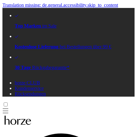
Translation missing: de.general.accessibility.skip_to_content
Top Marken
im Sale
Kostenlose Lieferung
bei Bestellungen über 99 €
30 Tage
Rückgabegarantie*
horze CLUB
Kundenservice
Rücksendungen