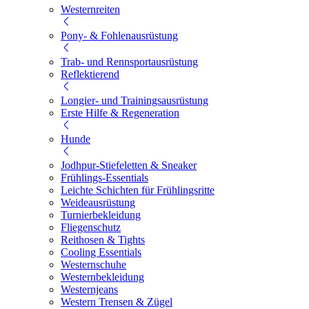
Westernreiten
Pony- & Fohlenausrüstung
Trab- und Rennsportausrüstung
Reflektierend
Longier- und Trainingsausrüstung
Erste Hilfe & Regeneration
Hunde
Jodhpur-Stiefeletten & Sneaker
Frühlings-Essentials
Leichte Schichten für Frühlingsritte
Weideausrüstung
Turnierbekleidung
Fliegenschutz
Reithosen & Tights
Cooling Essentials
Westernschuhe
Westernbekleidung
Westernjeans
Western Trensen & Zügel