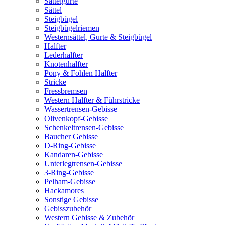
Sattelgurte
Sättel
Steigbügel
Steigbügelriemen
Westernsättel, Gurte & Steigbügel
Halfter
Lederhalfter
Knotenhalfter
Pony & Fohlen Halfter
Stricke
Fressbremsen
Western Halfter & Führstricke
Wassertrensen-Gebisse
Olivenkopf-Gebisse
Schenkeltrensen-Gebisse
Baucher Gebisse
D-Ring-Gebisse
Kandaren-Gebisse
Unterlegtrensen-Gebisse
3-Ring-Gebisse
Pelham-Gebisse
Hackamores
Sonstige Gebisse
Gebisszubehör
Western Gebisse & Zubehör