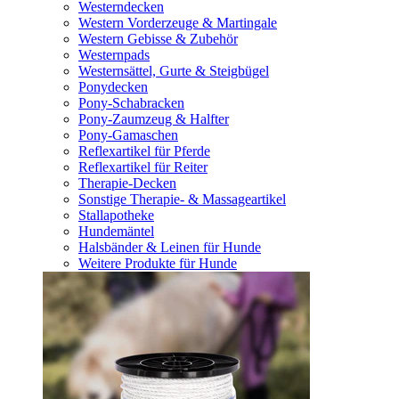
Westerndecken
Western Vorderzeuge & Martingale
Western Gebisse & Zubehör
Westernpads
Westernsättel, Gurte & Steigbügel
Ponydecken
Pony-Schabracken
Pony-Zaumzeug & Halfter
Pony-Gamaschen
Reflexartikel für Pferde
Reflexartikel für Reiter
Therapie-Decken
Sonstige Therapie- & Massageartikel
Stallapotheke
Hundemäntel
Halsbänder & Leinen für Hunde
Weitere Produkte für Hunde