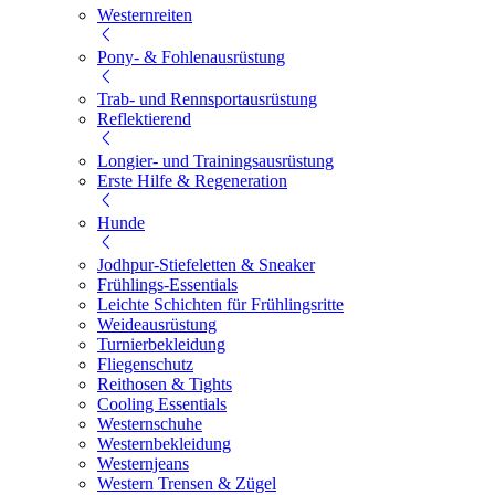
Westernreiten
Pony- & Fohlenausrüstung
Trab- und Rennsportausrüstung
Reflektierend
Longier- und Trainingsausrüstung
Erste Hilfe & Regeneration
Hunde
Jodhpur-Stiefeletten & Sneaker
Frühlings-Essentials
Leichte Schichten für Frühlingsritte
Weideausrüstung
Turnierbekleidung
Fliegenschutz
Reithosen & Tights
Cooling Essentials
Westernschuhe
Westernbekleidung
Westernjeans
Western Trensen & Zügel