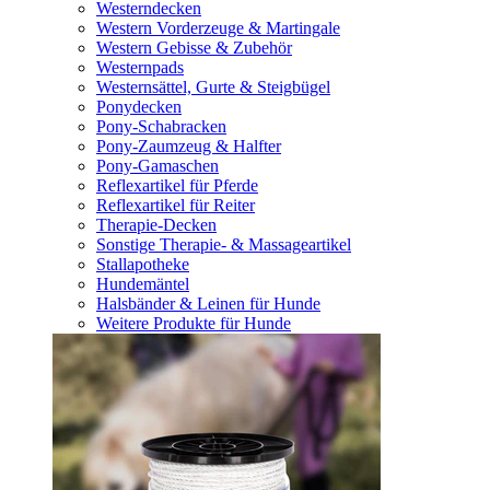
Westerndecken
Western Vorderzeuge & Martingale
Western Gebisse & Zubehör
Westernpads
Westernsättel, Gurte & Steigbügel
Ponydecken
Pony-Schabracken
Pony-Zaumzeug & Halfter
Pony-Gamaschen
Reflexartikel für Pferde
Reflexartikel für Reiter
Therapie-Decken
Sonstige Therapie- & Massageartikel
Stallapotheke
Hundemäntel
Halsbänder & Leinen für Hunde
Weitere Produkte für Hunde