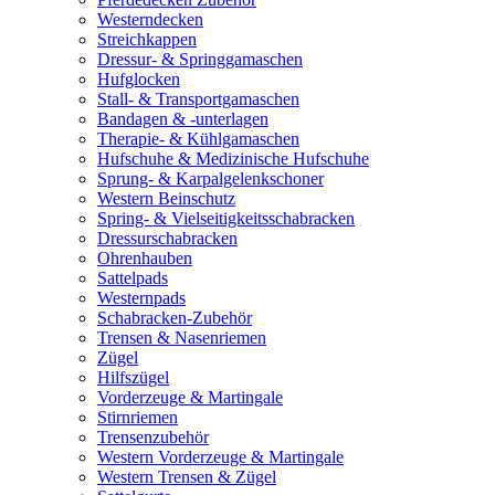
Westerndecken
Streichkappen
Dressur- & Springgamaschen
Hufglocken
Stall- & Transportgamaschen
Bandagen & -unterlagen
Therapie- & Kühlgamaschen
Hufschuhe & Medizinische Hufschuhe
Sprung- & Karpalgelenkschoner
Western Beinschutz
Spring- & Vielseitigkeitsschabracken
Dressurschabracken
Ohrenhauben
Sattelpads
Westernpads
Schabracken-Zubehör
Trensen & Nasenriemen
Zügel
Hilfszügel
Vorderzeuge & Martingale
Stirnriemen
Trensenzubehör
Western Vorderzeuge & Martingale
Western Trensen & Zügel