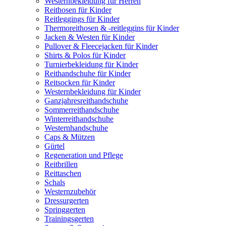
Westernbekleidung für Herren
Reithosen für Kinder
Reitleggings für Kinder
Thermoreithosen & -reitleggins für Kinder
Jacken & Westen für Kinder
Pullover & Fleecejacken für Kinder
Shirts & Polos für Kinder
Turnierbekleidung für Kinder
Reithandschuhe für Kinder
Reitsocken für Kinder
Westernbekleidung für Kinder
Ganzjahresreithandschuhe
Sommerreithandschuhe
Winterreithandschuhe
Westernhandschuhe
Caps & Mützen
Gürtel
Regeneration und Pflege
Reitbrillen
Reittaschen
Schals
Westernzubehör
Dressurgerten
Springgerten
Trainingsgerten