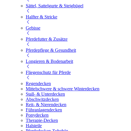
Sättel, Sattelgurte & Steigbügel
Halfter & Stricke
Gebisse
Pferdefutter & Zusätze
Pferdepflege & Gesundheit
Longieren & Bodenarbeit
Fliegenschutz für Pferde
Regendecken
Mittelschwere & schwere Winterdecken
Stall- & Unterdecken
Abschwitzdecken
Reit- & Nierendecken
Führanlagendecken
Ponydecken
Therapie-Decken
Halsteile
Pferdedecken Zubehör