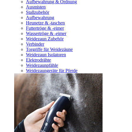
Aufbewahrung & Ordnung
Ausmisten
Stallzubehör
Aufbewahrung
Heunetze & -taschen
Futtertröge & -eimer
Wassertröge & -eimer
Weidezaun Zubehör
Verbinder
Torgriffe für Weidezäune
Weidezaun Isolatoren
Elektrodrähte
Weidezaunpfähle
Weidezaungeräte für Pferde