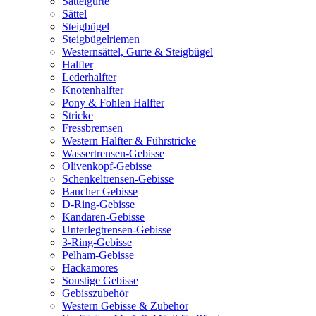
Sattelgurte
Sättel
Steigbügel
Steigbügelriemen
Westernsättel, Gurte & Steigbügel
Halfter
Lederhalfter
Knotenhalfter
Pony & Fohlen Halfter
Stricke
Fressbremsen
Western Halfter & Führstricke
Wassertrensen-Gebisse
Olivenkopf-Gebisse
Schenkeltrensen-Gebisse
Baucher Gebisse
D-Ring-Gebisse
Kandaren-Gebisse
Unterlegtrensen-Gebisse
3-Ring-Gebisse
Pelham-Gebisse
Hackamores
Sonstige Gebisse
Gebisszubehör
Western Gebisse & Zubehör