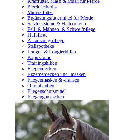
Kraftfutter, Mash & Müsli für Pferde
Pferdeleckerlis
Mineralfutter
Ergänzungsfuttermittel für Pferde
Salzlecksteine & Halterungen
Fell- & Mähnen- & Schweifpflege
Hufpflege
Ausrüstungspflege
Stallapotheke
Longen & Longierhilfen
Kappzäume
Trainingshilfen
Fliegendecken
Ekzemerdecken und -masken
Fliegenmasken & -fransen
Ohrenhauben
Fliegenschutzmittel
Fliegengamaschen