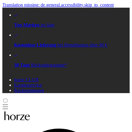
Translation missing: de.general.accessibility.skip_to_content
Top Marken
im Sale
Kostenlose Lieferung
bei Bestellungen über 99 €
30 Tage
Rückgabegarantie*
horze CLUB
Kundenservice
Rücksendungen