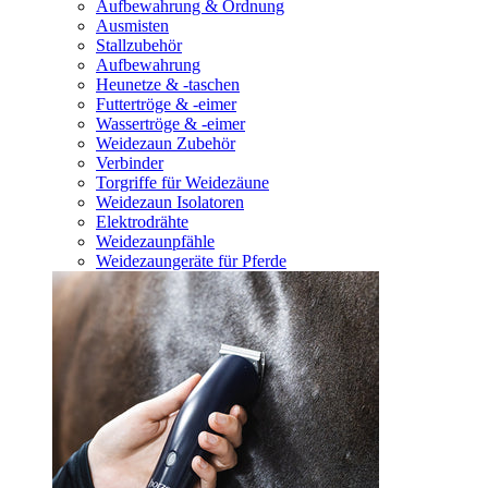
Aufbewahrung & Ordnung
Ausmisten
Stallzubehör
Aufbewahrung
Heunetze & -taschen
Futtertröge & -eimer
Wassertröge & -eimer
Weidezaun Zubehör
Verbinder
Torgriffe für Weidezäune
Weidezaun Isolatoren
Elektrodrähte
Weidezaunpfähle
Weidezaungeräte für Pferde