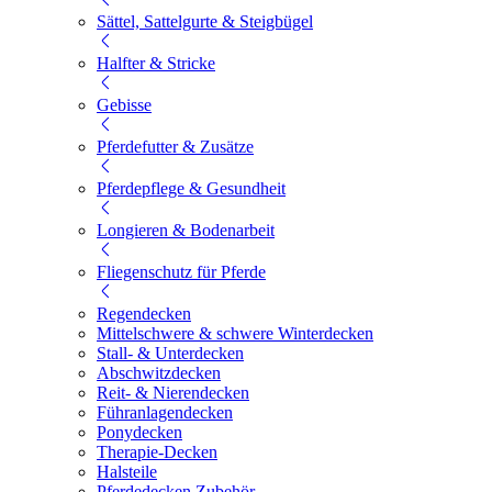
Sättel, Sattelgurte & Steigbügel
Halfter & Stricke
Gebisse
Pferdefutter & Zusätze
Pferdepflege & Gesundheit
Longieren & Bodenarbeit
Fliegenschutz für Pferde
Regendecken
Mittelschwere & schwere Winterdecken
Stall- & Unterdecken
Abschwitzdecken
Reit- & Nierendecken
Führanlagendecken
Ponydecken
Therapie-Decken
Halsteile
Pferdedecken Zubehör