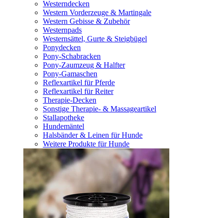
Westerndecken
Western Vorderzeuge & Martingale
Western Gebisse & Zubehör
Westernpads
Westernsättel, Gurte & Steigbügel
Ponydecken
Pony-Schabracken
Pony-Zaumzeug & Halfter
Pony-Gamaschen
Reflexartikel für Pferde
Reflexartikel für Reiter
Therapie-Decken
Sonstige Therapie- & Massageartikel
Stallapotheke
Hundemäntel
Halsbänder & Leinen für Hunde
Weitere Produkte für Hunde