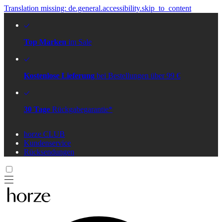
Translation missing: de.general.accessibility.skip_to_content
Top Marken
im Sale
Kostenlose Lieferung
bei Bestellungen über 99 €
30 Tage
Rückgabegarantie*
horze CLUB
Kundenservice
Rücksendungen