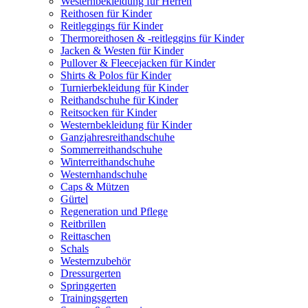
Westernbekleidung für Herren
Reithosen für Kinder
Reitleggings für Kinder
Thermoreithosen & -reitleggins für Kinder
Jacken & Westen für Kinder
Pullover & Fleecejacken für Kinder
Shirts & Polos für Kinder
Turnierbekleidung für Kinder
Reithandschuhe für Kinder
Reitsocken für Kinder
Westernbekleidung für Kinder
Ganzjahresreithandschuhe
Sommerreithandschuhe
Winterreithandschuhe
Westernhandschuhe
Caps & Mützen
Gürtel
Regeneration und Pflege
Reitbrillen
Reittaschen
Schals
Westernzubehör
Dressurgerten
Springgerten
Trainingsgerten