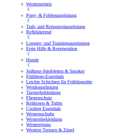
Westernreiten
Pony- & Fohlenausrüstung
Trab- und Rennsportausrüstung
Reflektierend
Longier- und Trainingsausrüstung
Erste Hilfe & Regeneration
Hunde
Jodhpur-Stiefeletten & Sneaker
Frühlings-Essentials
Leichte Schichten für Frühlingsritte
Weideausrüstung
Turnierbekleidung
Fliegenschutz
Reithosen & Tights
Cooling Essentials
Westernschuhe
Westernbekleidung
Westernjeans
Western Trensen & Zügel