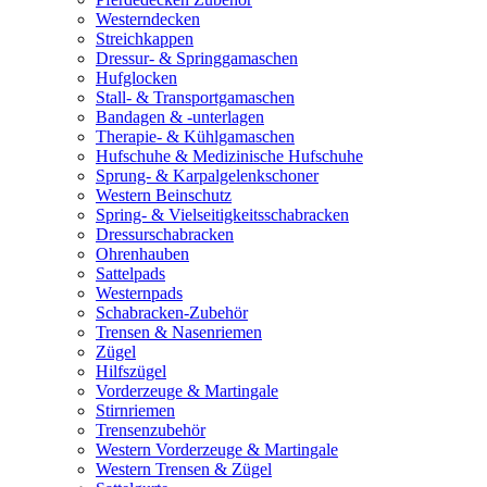
Westerndecken
Streichkappen
Dressur- & Springgamaschen
Hufglocken
Stall- & Transportgamaschen
Bandagen & -unterlagen
Therapie- & Kühlgamaschen
Hufschuhe & Medizinische Hufschuhe
Sprung- & Karpalgelenkschoner
Western Beinschutz
Spring- & Vielseitigkeitsschabracken
Dressurschabracken
Ohrenhauben
Sattelpads
Westernpads
Schabracken-Zubehör
Trensen & Nasenriemen
Zügel
Hilfszügel
Vorderzeuge & Martingale
Stirnriemen
Trensenzubehör
Western Vorderzeuge & Martingale
Western Trensen & Zügel