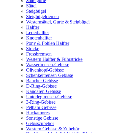
Sattelgurte
Sättel
Steigbügel
Steigbügelriemen
Westernsättel, Gurte & Steigbügel
Halfter
Lederhalfter
Knotenhalfter
Pony & Fohlen Halfter
Stricke
Fressbremsen
Western Halfter & Führstricke
Wassertrensen-Gebisse
Olivenkopf-Gebisse
Schenkeltrensen-Gebisse
Baucher Gebisse
D-Ring-Gebisse
Kandaren-Gebisse
Unterlegtrensen-Gebisse
3-Ring-Gebisse
Pelham-Gebisse
Hackamores
Sonstige Gebisse
Gebisszubehör
Western Gebisse & Zubehör