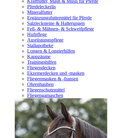
Kraftfutter, Mash & Müsli für Pferde
Pferdeleckerlis
Mineralfutter
Ergänzungsfuttermittel für Pferde
Salzlecksteine & Halterungen
Fell- & Mähnen- & Schweifpflege
Hufpflege
Ausrüstungspflege
Stallapotheke
Longen & Longierhilfen
Kappzäume
Trainingshilfen
Fliegendecken
Ekzemerdecken und -masken
Fliegenmasken & -fransen
Ohrenhauben
Fliegenschutzmittel
Fliegengamaschen