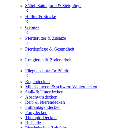
Sättel, Sattelgurte & Steigbügel
Halfter & Stricke
Gebisse
Pferdefutter & Zusätze
Pferdepflege & Gesundheit
Longieren & Bodenarbeit
Fliegenschutz für Pferde
Regendecken
Mittelschwere & schwere Winterdecken
Stall- & Unterdecken
Abschwitzdecken
Reit- & Nierendecken
Führanlagendecken
Ponydecken
Therapie-Decken
Halsteile
Pferdedecken Zubehör