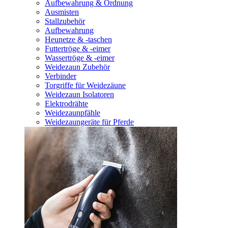
Aufbewahrung & Ordnung
Ausmisten
Stallzubehör
Aufbewahrung
Heunetze & -taschen
Futtertröge & -eimer
Wassertröge & -eimer
Weidezaun Zubehör
Verbinder
Torgriffe für Weidezäune
Weidezaun Isolatoren
Elektrodrähte
Weidezaunpfähle
Weidezaungeräte für Pferde