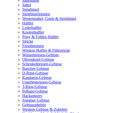
Sattelgurte
Sättel
Steigbügel
Steigbügelriemen
Westernsättel, Gurte & Steigbügel
Halfter
Lederhalfter
Knotenhalfter
Pony & Fohlen Halfter
Stricke
Fressbremsen
Western Halfter & Führstricke
Wassertrensen-Gebisse
Olivenkopf-Gebisse
Schenkeltrensen-Gebisse
Baucher Gebisse
D-Ring-Gebisse
Kandaren-Gebisse
Unterlegtrensen-Gebisse
3-Ring-Gebisse
Pelham-Gebisse
Hackamores
Sonstige Gebisse
Gebisszubehör
Western Gebisse & Zubehör