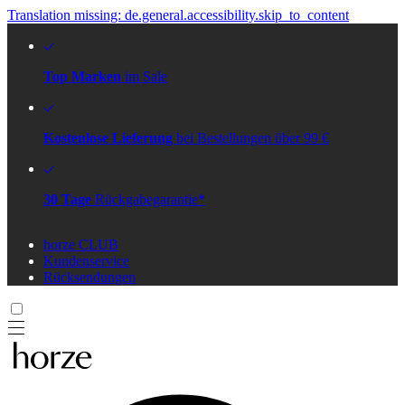
Translation missing: de.general.accessibility.skip_to_content
Top Marken
im Sale
Kostenlose Lieferung
bei Bestellungen über 99 €
30 Tage
Rückgabegarantie*
horze CLUB
Kundenservice
Rücksendungen