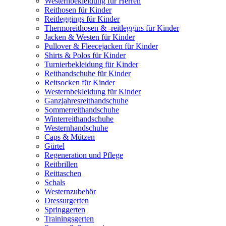
Westernbekleidung für Herren
Reithosen für Kinder
Reitleggings für Kinder
Thermoreithosen & -reitleggins für Kinder
Jacken & Westen für Kinder
Pullover & Fleecejacken für Kinder
Shirts & Polos für Kinder
Turnierbekleidung für Kinder
Reithandschuhe für Kinder
Reitsocken für Kinder
Westernbekleidung für Kinder
Ganzjahresreithandschuhe
Sommerreithandschuhe
Winterreithandschuhe
Westernhandschuhe
Caps & Mützen
Gürtel
Regeneration und Pflege
Reitbrillen
Reittaschen
Schals
Westernzubehör
Dressurgerten
Springgerten
Trainingsgerten