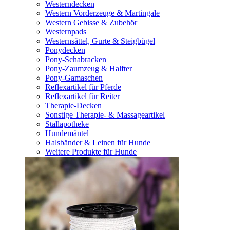
Westerndecken
Western Vorderzeuge & Martingale
Western Gebisse & Zubehör
Westernpads
Westernsättel, Gurte & Steigbügel
Ponydecken
Pony-Schabracken
Pony-Zaumzeug & Halfter
Pony-Gamaschen
Reflexartikel für Pferde
Reflexartikel für Reiter
Therapie-Decken
Sonstige Therapie- & Massageartikel
Stallapotheke
Hundemäntel
Halsbänder & Leinen für Hunde
Weitere Produkte für Hunde