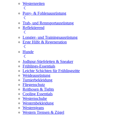
Westernreiten
Pony- & Fohlenausrüstung
Trab- und Rennsportausrüstung
Reflektierend
Longier- und Trainingsausrüstung
Erste Hilfe & Regeneration
Hunde
Jodhpur-Stiefeletten & Sneaker
Frühlings-Essentials
Leichte Schichten für Frühlingsritte
Weideausrüstung
Turnierbekleidung
Fliegenschutz
Reithosen & Tights
Cooling Essentials
Westernschuhe
Westernbekleidung
Westernjeans
Western Trensen & Zügel