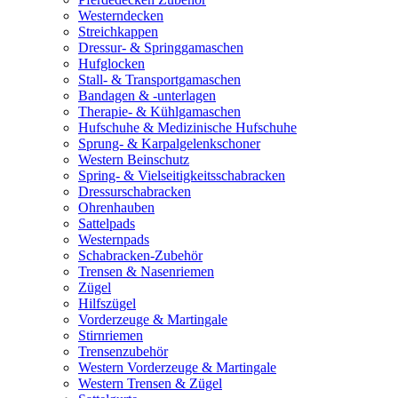
Westerndecken
Streichkappen
Dressur- & Springgamaschen
Hufglocken
Stall- & Transportgamaschen
Bandagen & -unterlagen
Therapie- & Kühlgamaschen
Hufschuhe & Medizinische Hufschuhe
Sprung- & Karpalgelenkschoner
Western Beinschutz
Spring- & Vielseitigkeitsschabracken
Dressurschabracken
Ohrenhauben
Sattelpads
Westernpads
Schabracken-Zubehör
Trensen & Nasenriemen
Zügel
Hilfszügel
Vorderzeuge & Martingale
Stirnriemen
Trensenzubehör
Western Vorderzeuge & Martingale
Western Trensen & Zügel