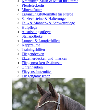
Kraftfutter, Mash & Müsli für Pferde
Pferdeleckerlis
Mineralfutter
Ergänzungsfuttermittel für Pferde
Salzlecksteine & Halterungen
Fell- & Mähnen- & Schweifpflege
Hufpflege
Ausrüstungspflege
Stallapotheke
Longen & Longierhilfen
Kappzäume
Trainingshilfen
Fliegendecken
Ekzemerdecken und -masken
Fliegenmasken & -fransen
Ohrenhauben
Fliegenschutzmittel
Fliegengamaschen