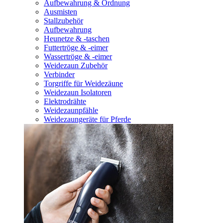
Aufbewahrung & Ordnung
Ausmisten
Stallzubehör
Aufbewahrung
Heunetze & -taschen
Futtertröge & -eimer
Wassertröge & -eimer
Weidezaun Zubehör
Verbinder
Torgriffe für Weidezäune
Weidezaun Isolatoren
Elektrodrähte
Weidezaunpfähle
Weidezaungeräte für Pferde