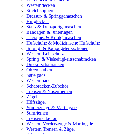
Westerndecken
Streichkappen
Dressur- & Springgamaschen
Hufglocken
Stall- & Transportgamaschen
Bandagen & -unterlagen
Therapie- & Kühlgamaschen
Hufschuhe & Medizinische Hufschuhe
Sprung- & Karpalgelenkschoner
Western Beinschutz
Spring- & Vielseitigkeitsschabracken
Dressurschabracken
Ohrenhauben
Sattelpads
Westernpads
Schabracken-Zubehör
Trensen & Nasenriemen
Zügel
Hilfszügel
Vorderzeuge & Martingale
Stirnriemen
Trensenzubehör
Western Vorderzeuge & Martingale
Western Trensen & Zügel