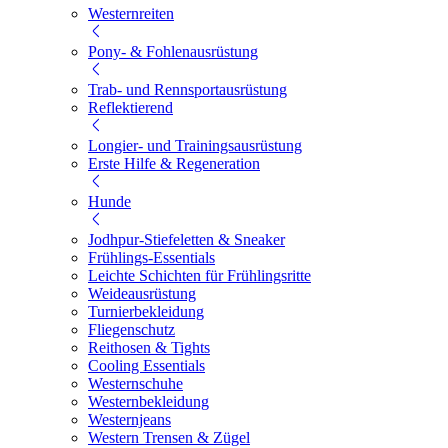
Westernreiten
Pony- & Fohlenausrüstung
Trab- und Rennsportausrüstung
Reflektierend
Longier- und Trainingsausrüstung
Erste Hilfe & Regeneration
Hunde
Jodhpur-Stiefeletten & Sneaker
Frühlings-Essentials
Leichte Schichten für Frühlingsritte
Weideausrüstung
Turnierbekleidung
Fliegenschutz
Reithosen & Tights
Cooling Essentials
Westernschuhe
Westernbekleidung
Westernjeans
Western Trensen & Zügel