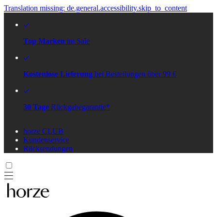
Translation missing: de.general.accessibility.skip_to_content
Top Marken
im Sale
Kostenlose Lieferung
bei Bestellungen über 99 €
30 Tage
Rückgabegarantie*
horze CLUB
Kundenservice
Rücksendungen