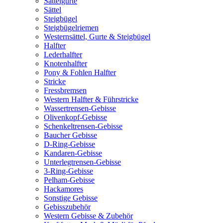
Sattelgurte
Sättel
Steigbügel
Steigbügelriemen
Westernsättel, Gurte & Steigbügel
Halfter
Lederhalfter
Knotenhalfter
Pony & Fohlen Halfter
Stricke
Fressbremsen
Western Halfter & Führstricke
Wassertrensen-Gebisse
Olivenkopf-Gebisse
Schenkeltrensen-Gebisse
Baucher Gebisse
D-Ring-Gebisse
Kandaren-Gebisse
Unterlegtrensen-Gebisse
3-Ring-Gebisse
Pelham-Gebisse
Hackamores
Sonstige Gebisse
Gebisszubehör
Western Gebisse & Zubehör