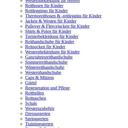
Westernbekleidung für Herren
Reithosen für Kinder
Reitleggings für Kinder
Thermoreithosen & -reitleggins für Kinder
Jacken & Westen für Kinder
Pullover & Fleecejacken für Kinder
Shirts & Polos für Kinder
Turnierbekleidung für Kinder
Reithandschuhe für Kinder
Reitsocken für Kinder
Westernbekleidung für Kinder
Ganzjahresreithandschuhe
Sommerreithandschuhe
Winterreithandschuhe
Westernhandschuhe
Caps & Mützen
Gürtel
Regeneration und Pflege
Reitbrillen
Reittaschen
Schals
Westernzubehör
Dressurgerten
Springgerten
Trainingsgerten