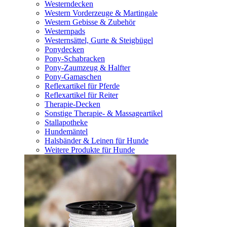
Westerndecken
Western Vorderzeuge & Martingale
Western Gebisse & Zubehör
Westernpads
Westernsättel, Gurte & Steigbügel
Ponydecken
Pony-Schabracken
Pony-Zaumzeug & Halfter
Pony-Gamaschen
Reflexartikel für Pferde
Reflexartikel für Reiter
Therapie-Decken
Sonstige Therapie- & Massageartikel
Stallapotheke
Hundemäntel
Halsbänder & Leinen für Hunde
Weitere Produkte für Hunde