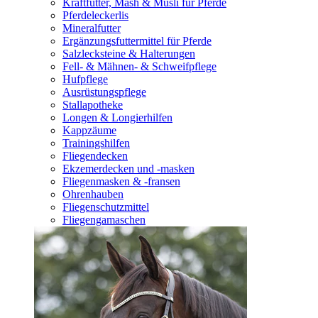
Kraftfutter, Mash & Müsli für Pferde
Pferdeleckerlis
Mineralfutter
Ergänzungsfuttermittel für Pferde
Salzlecksteine & Halterungen
Fell- & Mähnen- & Schweifpflege
Hufpflege
Ausrüstungspflege
Stallapotheke
Longen & Longierhilfen
Kappzäume
Trainingshilfen
Fliegendecken
Ekzemerdecken und -masken
Fliegenmasken & -fransen
Ohrenhauben
Fliegenschutzmittel
Fliegengamaschen