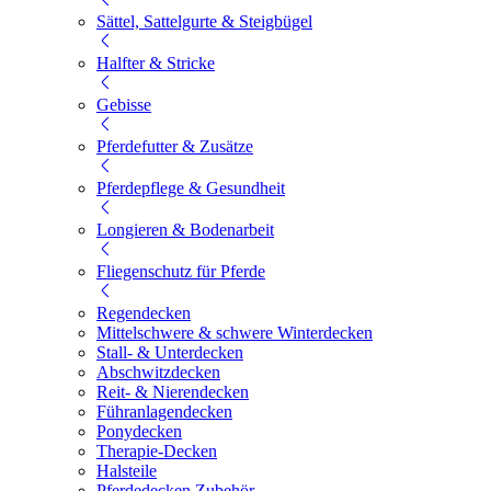
Sättel, Sattelgurte & Steigbügel
Halfter & Stricke
Gebisse
Pferdefutter & Zusätze
Pferdepflege & Gesundheit
Longieren & Bodenarbeit
Fliegenschutz für Pferde
Regendecken
Mittelschwere & schwere Winterdecken
Stall- & Unterdecken
Abschwitzdecken
Reit- & Nierendecken
Führanlagendecken
Ponydecken
Therapie-Decken
Halsteile
Pferdedecken Zubehör