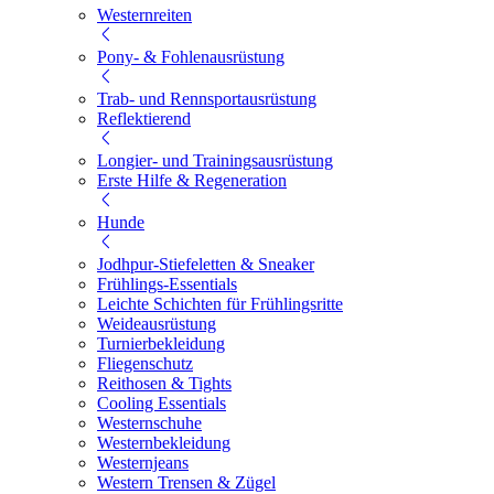
Westernreiten
Pony- & Fohlenausrüstung
Trab- und Rennsportausrüstung
Reflektierend
Longier- und Trainingsausrüstung
Erste Hilfe & Regeneration
Hunde
Jodhpur-Stiefeletten & Sneaker
Frühlings-Essentials
Leichte Schichten für Frühlingsritte
Weideausrüstung
Turnierbekleidung
Fliegenschutz
Reithosen & Tights
Cooling Essentials
Westernschuhe
Westernbekleidung
Westernjeans
Western Trensen & Zügel