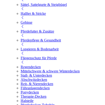
Sättel, Sattelgurte & Steigbügel
Halfter & Stricke
Gebisse
Pferdefutter & Zusätze
Pferdepflege & Gesundheit
Longieren & Bodenarbeit
Fliegenschutz für Pferde
Regendecken
Mittelschwere & schwere Winterdecken
Stall- & Unterdecken
Abschwitzdecken
Reit- & Nierendecken
Führanlagendecken
Ponydecken
Therapie-Decken
Halsteile
Pferdedecken Zubehör