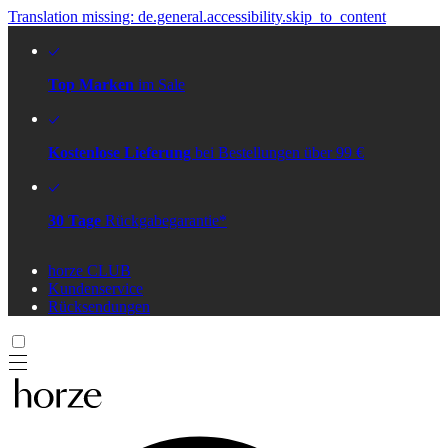
Translation missing: de.general.accessibility.skip_to_content
Top Marken
im Sale
Kostenlose Lieferung
bei Bestellungen über 99 €
30 Tage
Rückgabegarantie*
horze CLUB
Kundenservice
Rücksendungen