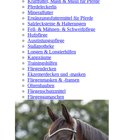
Kraftfutter, Mash & Müsli für Pferde
Pferdeleckerlis
Mineralfutter
Ergänzungsfuttermittel für Pferde
Salzlecksteine & Halterungen
Fell- & Mähnen- & Schweifpflege
Hufpflege
Ausrüstungspflege
Stallapotheke
Longen & Longierhilfen
Kappzäume
Trainingshilfen
Fliegendecken
Ekzemerdecken und -masken
Fliegenmasken & -fransen
Ohrenhauben
Fliegenschutzmittel
Fliegengamaschen