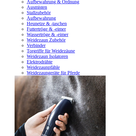
Aufbewahrung & Ordnung
Ausmisten
Stallzubehör
Aufbewahrung
Heunetze & -taschen
Futtertröge & -eimer
Wassertröge & -eimer
Weidezaun Zubehör
Verbinder
Torgriffe für Weidezäune
Weidezaun Isolatoren
Elektrodrähte
Weidezaunpfähle
Weidezaungeräte für Pferde