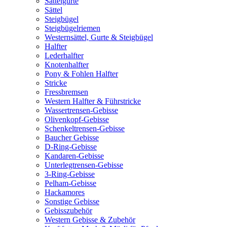
Sattelgurte
Sättel
Steigbügel
Steigbügelriemen
Westernsättel, Gurte & Steigbügel
Halfter
Lederhalfter
Knotenhalfter
Pony & Fohlen Halfter
Stricke
Fressbremsen
Western Halfter & Führstricke
Wassertrensen-Gebisse
Olivenkopf-Gebisse
Schenkeltrensen-Gebisse
Baucher Gebisse
D-Ring-Gebisse
Kandaren-Gebisse
Unterlegtrensen-Gebisse
3-Ring-Gebisse
Pelham-Gebisse
Hackamores
Sonstige Gebisse
Gebisszubehör
Western Gebisse & Zubehör