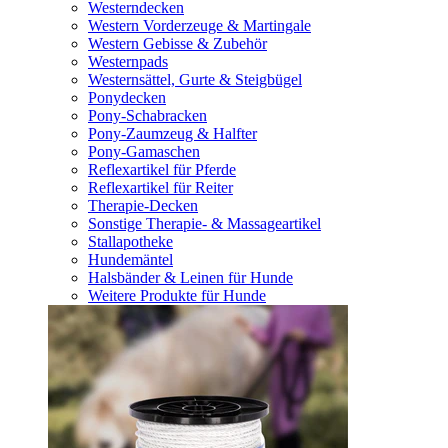
Westerndecken
Western Vorderzeuge & Martingale
Western Gebisse & Zubehör
Westernpads
Westernsättel, Gurte & Steigbügel
Ponydecken
Pony-Schabracken
Pony-Zaumzeug & Halfter
Pony-Gamaschen
Reflexartikel für Pferde
Reflexartikel für Reiter
Therapie-Decken
Sonstige Therapie- & Massageartikel
Stallapotheke
Hundemäntel
Halsbänder & Leinen für Hunde
Weitere Produkte für Hunde