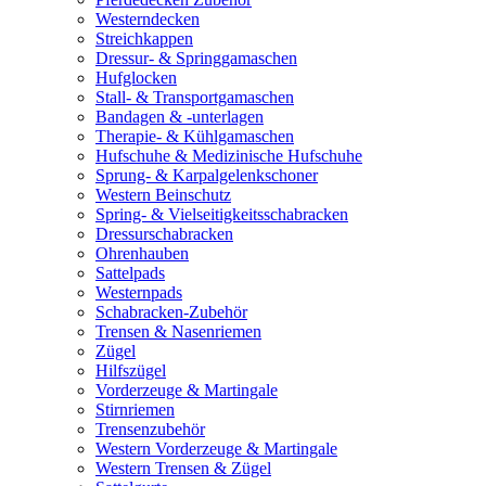
Westerndecken
Streichkappen
Dressur- & Springgamaschen
Hufglocken
Stall- & Transportgamaschen
Bandagen & -unterlagen
Therapie- & Kühlgamaschen
Hufschuhe & Medizinische Hufschuhe
Sprung- & Karpalgelenkschoner
Western Beinschutz
Spring- & Vielseitigkeitsschabracken
Dressurschabracken
Ohrenhauben
Sattelpads
Westernpads
Schabracken-Zubehör
Trensen & Nasenriemen
Zügel
Hilfszügel
Vorderzeuge & Martingale
Stirnriemen
Trensenzubehör
Western Vorderzeuge & Martingale
Western Trensen & Zügel