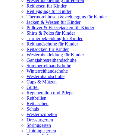
Westernbekleidung für Herren
Reithosen für Kinder
Reitleggings für Kinder
Thermoreithosen & -reitleggins für Kinder
Jacken & Westen für Kinder
Pullover & Fleecejacken für Kinder
Shirts & Polos für Kinder
Turnierbekleidung für Kinder
Reithandschuhe für Kinder
Reitsocken für Kinder
Westernbekleidung für Kinder
Ganzjahresreithandschuhe
Sommerreithandschuhe
Winterreithandschuhe
Westernhandschuhe
Caps & Mützen
Gürtel
Regeneration und Pflege
Reitbrillen
Reittaschen
Schals
Westernzubehör
Dressurgerten
Springgerten
Trainingsgerten