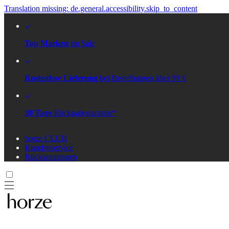
Translation missing: de.general.accessibility.skip_to_content
Top Marken
im Sale
Kostenlose Lieferung
bei Bestellungen über 99 €
30 Tage
Rückgabegarantie*
horze CLUB
Kundenservice
Rücksendungen