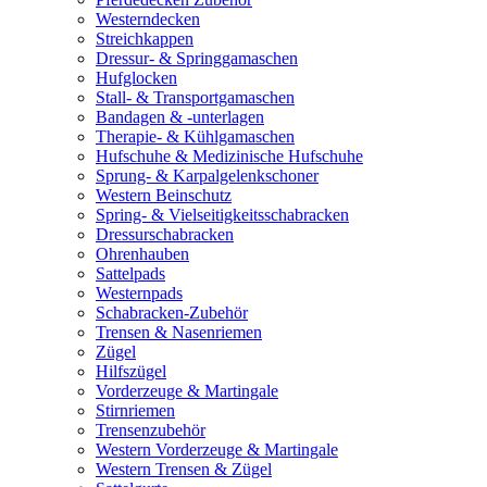
Westerndecken
Streichkappen
Dressur- & Springgamaschen
Hufglocken
Stall- & Transportgamaschen
Bandagen & -unterlagen
Therapie- & Kühlgamaschen
Hufschuhe & Medizinische Hufschuhe
Sprung- & Karpalgelenkschoner
Western Beinschutz
Spring- & Vielseitigkeitsschabracken
Dressurschabracken
Ohrenhauben
Sattelpads
Westernpads
Schabracken-Zubehör
Trensen & Nasenriemen
Zügel
Hilfszügel
Vorderzeuge & Martingale
Stirnriemen
Trensenzubehör
Western Vorderzeuge & Martingale
Western Trensen & Zügel