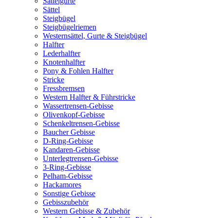
Sattelgurte
Sättel
Steigbügel
Steigbügelriemen
Westernsättel, Gurte & Steigbügel
Halfter
Lederhalfter
Knotenhalfter
Pony & Fohlen Halfter
Stricke
Fressbremsen
Western Halfter & Führstricke
Wassertrensen-Gebisse
Olivenkopf-Gebisse
Schenkeltrensen-Gebisse
Baucher Gebisse
D-Ring-Gebisse
Kandaren-Gebisse
Unterlegtrensen-Gebisse
3-Ring-Gebisse
Pelham-Gebisse
Hackamores
Sonstige Gebisse
Gebisszubehör
Western Gebisse & Zubehör