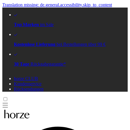
Translation missing: de.general.accessibility.skip_to_content
Top Marken
im Sale
Kostenlose Lieferung
bei Bestellungen über 99 €
30 Tage
Rückgabegarantie*
horze CLUB
Kundenservice
Rücksendungen