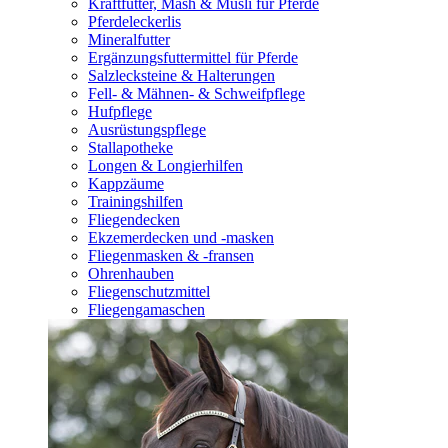
Kraftfutter, Mash & Müsli für Pferde
Pferdeleckerlis
Mineralfutter
Ergänzungsfuttermittel für Pferde
Salzlecksteine & Halterungen
Fell- & Mähnen- & Schweifpflege
Hufpflege
Ausrüstungspflege
Stallapotheke
Longen & Longierhilfen
Kappzäume
Trainingshilfen
Fliegendecken
Ekzemerdecken und -masken
Fliegenmasken & -fransen
Ohrenhauben
Fliegenschutzmittel
Fliegengamaschen