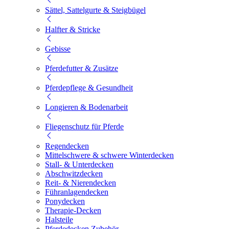
Sättel, Sattelgurte & Steigbügel
Halfter & Stricke
Gebisse
Pferdefutter & Zusätze
Pferdepflege & Gesundheit
Longieren & Bodenarbeit
Fliegenschutz für Pferde
Regendecken
Mittelschwere & schwere Winterdecken
Stall- & Unterdecken
Abschwitzdecken
Reit- & Nierendecken
Führanlagendecken
Ponydecken
Therapie-Decken
Halsteile
Pferdedecken Zubehör