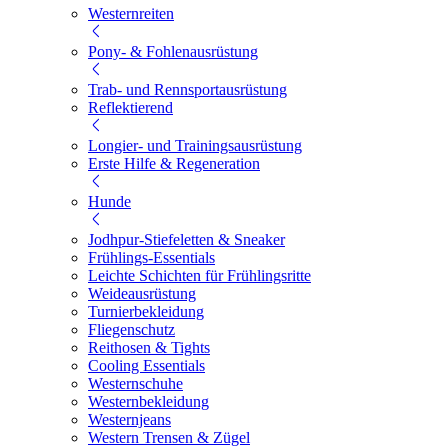
Westernreiten
Pony- & Fohlenausrüstung
Trab- und Rennsportausrüstung
Reflektierend
Longier- und Trainingsausrüstung
Erste Hilfe & Regeneration
Hunde
Jodhpur-Stiefeletten & Sneaker
Frühlings-Essentials
Leichte Schichten für Frühlingsritte
Weideausrüstung
Turnierbekleidung
Fliegenschutz
Reithosen & Tights
Cooling Essentials
Westernschuhe
Westernbekleidung
Westernjeans
Western Trensen & Zügel