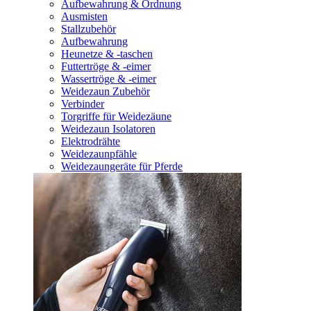
Aufbewahrung & Ordnung
Ausmisten
Stallzubehör
Aufbewahrung
Heunetze & -taschen
Futtertröge & -eimer
Wassertröge & -eimer
Weidezaun Zubehör
Verbinder
Torgriffe für Weidezäune
Weidezaun Isolatoren
Elektrodrähte
Weidezaunpfähle
Weidezaungeräte für Pferde