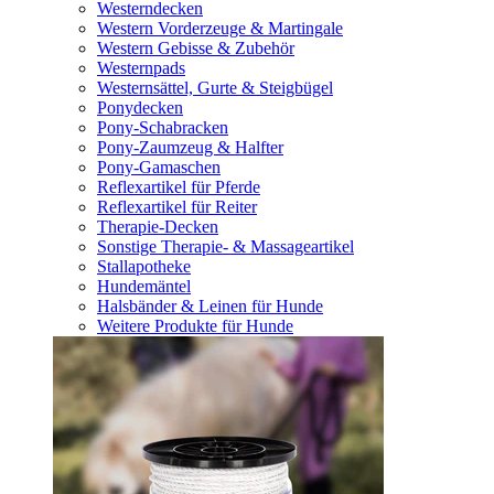
Westerndecken
Western Vorderzeuge & Martingale
Western Gebisse & Zubehör
Westernpads
Westernsättel, Gurte & Steigbügel
Ponydecken
Pony-Schabracken
Pony-Zaumzeug & Halfter
Pony-Gamaschen
Reflexartikel für Pferde
Reflexartikel für Reiter
Therapie-Decken
Sonstige Therapie- & Massageartikel
Stallapotheke
Hundemäntel
Halsbänder & Leinen für Hunde
Weitere Produkte für Hunde