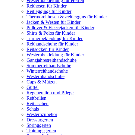
Westernbekleidung für Herren
Reithosen für Kinder
Reitleggings für Kinder
Thermoreithosen & -reitleggins für Kinder
Jacken & Westen für Kinder
Pullover & Fleecejacken für Kinder
Shirts & Polos für Kinder
Turnierbekleidung für Kinder
Reithandschuhe für Kinder
Reitsocken für Kinder
Westernbekleidung für Kinder
Ganzjahresreithandschuhe
Sommerreithandschuhe
Winterreithandschuhe
Westernhandschuhe
Caps & Mützen
Gürtel
Regeneration und Pflege
Reitbrillen
Reittaschen
Schals
Westernzubehör
Dressurgerten
Springgerten
Trainingsgerten