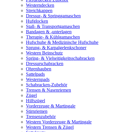
Westerndecken
Streichkappen
Dressur- & Springgamaschen
Hufglocken
Stall- & Transportgamaschen
Bandagen & -unterlagen
Therapie- & Kühlgamaschen
Hufschuhe & Medizinische Hufschuhe
Sprung- & Karpalgelenkschoner
Western Beinschutz
Spring- & Vielseitigkeitsschabracken
Dressurschabracken
Ohrenhauben
Sattelpads
Westernpads
Schabracken-Zubehör
Trensen & Nasenriemen
Zügel
Hilfszügel
Vorderzeuge & Martingale
Stirnriemen
Trensenzubehör
Western Vorderzeuge & Martingale
Western Trensen & Zügel