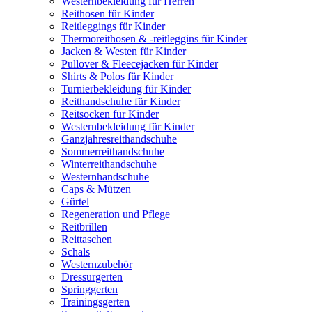
Westernbekleidung für Herren
Reithosen für Kinder
Reitleggings für Kinder
Thermoreithosen & -reitleggins für Kinder
Jacken & Westen für Kinder
Pullover & Fleecejacken für Kinder
Shirts & Polos für Kinder
Turnierbekleidung für Kinder
Reithandschuhe für Kinder
Reitsocken für Kinder
Westernbekleidung für Kinder
Ganzjahresreithandschuhe
Sommerreithandschuhe
Winterreithandschuhe
Westernhandschuhe
Caps & Mützen
Gürtel
Regeneration und Pflege
Reitbrillen
Reittaschen
Schals
Westernzubehör
Dressurgerten
Springgerten
Trainingsgerten