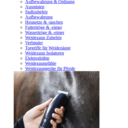
Aufbewahrung & Ordnung
Ausmisten
Stallzubehör
Aufbewahrung
Heunetze & -taschen
Futtertröge & -eimer
Wassertröge & -eimer
Weidezaun Zubehör
Verbinder
Torgriffe für Weidezäune
Weidezaun Isolatoren
Elektrodrähte
Weidezaunpfähle
Weidezaungeräte für Pferde