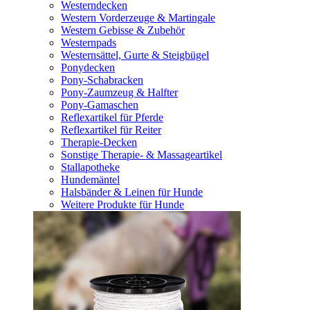
Westerndecken
Western Vorderzeuge & Martingale
Western Gebisse & Zubehör
Westernpads
Westernsättel, Gurte & Steigbügel
Ponydecken
Pony-Schabracken
Pony-Zaumzeug & Halfter
Pony-Gamaschen
Reflexartikel für Pferde
Reflexartikel für Reiter
Therapie-Decken
Sonstige Therapie- & Massageartikel
Stallapotheke
Hundemäntel
Halsbänder & Leinen für Hunde
Weitere Produkte für Hunde