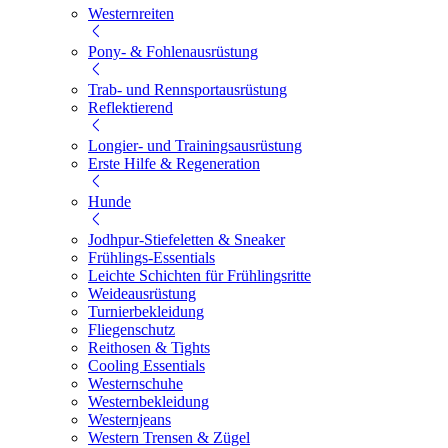
Westernreiten
Pony- & Fohlenausrüstung
Trab- und Rennsportausrüstung
Reflektierend
Longier- und Trainingsausrüstung
Erste Hilfe & Regeneration
Hunde
Jodhpur-Stiefeletten & Sneaker
Frühlings-Essentials
Leichte Schichten für Frühlingsritte
Weideausrüstung
Turnierbekleidung
Fliegenschutz
Reithosen & Tights
Cooling Essentials
Westernschuhe
Westernbekleidung
Westernjeans
Western Trensen & Zügel