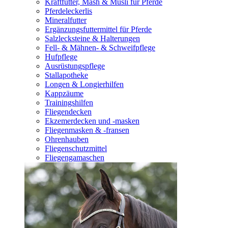
Kraftfutter, Mash & Müsli für Pferde
Pferdeleckerlis
Mineralfutter
Ergänzungsfuttermittel für Pferde
Salzlecksteine & Halterungen
Fell- & Mähnen- & Schweifpflege
Hufpflege
Ausrüstungspflege
Stallapotheke
Longen & Longierhilfen
Kappzäume
Trainingshilfen
Fliegendecken
Ekzemerdecken und -masken
Fliegenmasken & -fransen
Ohrenhauben
Fliegenschutzmittel
Fliegengamaschen