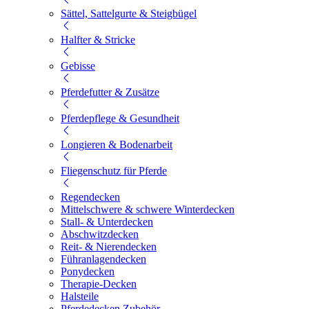
Sättel, Sattelgurte & Steigbügel
Halfter & Stricke
Gebisse
Pferdefutter & Zusätze
Pferdepflege & Gesundheit
Longieren & Bodenarbeit
Fliegenschutz für Pferde
Regendecken
Mittelschwere & schwere Winterdecken
Stall- & Unterdecken
Abschwitzdecken
Reit- & Nierendecken
Führanlagendecken
Ponydecken
Therapie-Decken
Halsteile
Pferdedecken Zubehör