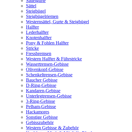
Sattelgurte
Sättel
Steigbügel
Steigbügelriemen
Westernsättel, Gurte & Steigbügel
Halfter
Lederhalfter
Knotenhalfter
Pony & Fohlen Halfter
Stricke
Fressbremsen
Western Halfter & Führstricke
Wassertrensen-Gebisse
Olivenkopf-Gebisse
Schenkeltrensen-Gebisse
Baucher Gebisse
D-Ring-Gebisse
Kandaren-Gebisse
Unterlegtrensen-Gebisse
3-Ring-Gebisse
Pelham-Gebisse
Hackamores
Sonstige Gebisse
Gebisszubehör
Western Gebisse & Zubehör