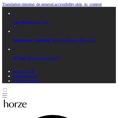
Translation missing: de.general.accessibility.skip_to_content
Top Marken
im Sale
Kostenlose Lieferung
bei Bestellungen über 99 €
30 Tage
Rückgabegarantie*
horze CLUB
Kundenservice
Rücksendungen