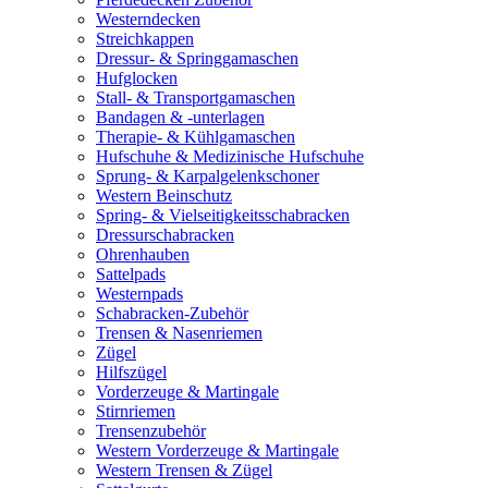
Westerndecken
Streichkappen
Dressur- & Springgamaschen
Hufglocken
Stall- & Transportgamaschen
Bandagen & -unterlagen
Therapie- & Kühlgamaschen
Hufschuhe & Medizinische Hufschuhe
Sprung- & Karpalgelenkschoner
Western Beinschutz
Spring- & Vielseitigkeitsschabracken
Dressurschabracken
Ohrenhauben
Sattelpads
Westernpads
Schabracken-Zubehör
Trensen & Nasenriemen
Zügel
Hilfszügel
Vorderzeuge & Martingale
Stirnriemen
Trensenzubehör
Western Vorderzeuge & Martingale
Western Trensen & Zügel