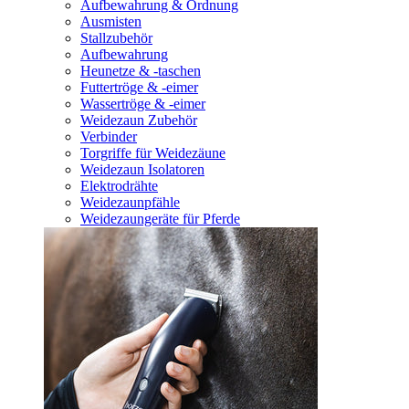
Aufbewahrung & Ordnung
Ausmisten
Stallzubehör
Aufbewahrung
Heunetze & -taschen
Futtertröge & -eimer
Wassertröge & -eimer
Weidezaun Zubehör
Verbinder
Torgriffe für Weidezäune
Weidezaun Isolatoren
Elektrodrähte
Weidezaunpfähle
Weidezaungeräte für Pferde