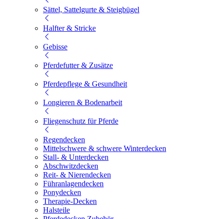
Sättel, Sattelgurte & Steigbügel
Halfter & Stricke
Gebisse
Pferdefutter & Zusätze
Pferdepflege & Gesundheit
Longieren & Bodenarbeit
Fliegenschutz für Pferde
Regendecken
Mittelschwere & schwere Winterdecken
Stall- & Unterdecken
Abschwitzdecken
Reit- & Nierendecken
Führanlagendecken
Ponydecken
Therapie-Decken
Halsteile
Pferdedecken Zubehör