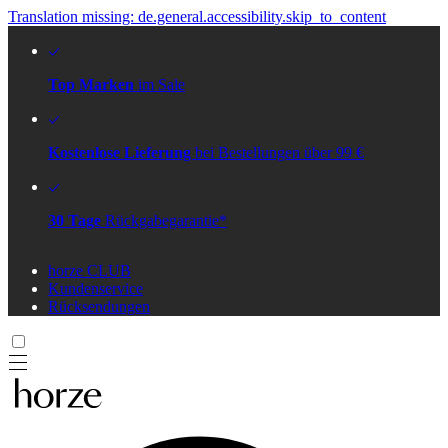
Translation missing: de.general.accessibility.skip_to_content
Top Marken
im Sale
Kostenlose Lieferung
bei Bestellungen über 99 €
30 Tage
Rückgabegarantie*
horze CLUB
Kundenservice
Rücksendungen