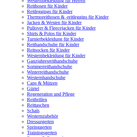
Westernbekleidung für Herren
Reithosen für Kinder
Reitleggings für Kinder
Thermoreithosen & -reitleggins für Kinder
Jacken & Westen für Kinder
Pullover & Fleecejacken für Kinder
Shirts & Polos für Kinder
Turnierbekleidung für Kinder
Reithandschuhe für Kinder
Reitsocken für Kinder
Westernbekleidung für Kinder
Ganzjahresreithandschuhe
Sommerreithandschuhe
Winterreithandschuhe
Westernhandschuhe
Caps & Mützen
Gürtel
Regeneration und Pflege
Reitbrillen
Reittaschen
Schals
Westernzubehör
Dressurgerten
Springgerten
Trainingsgerten