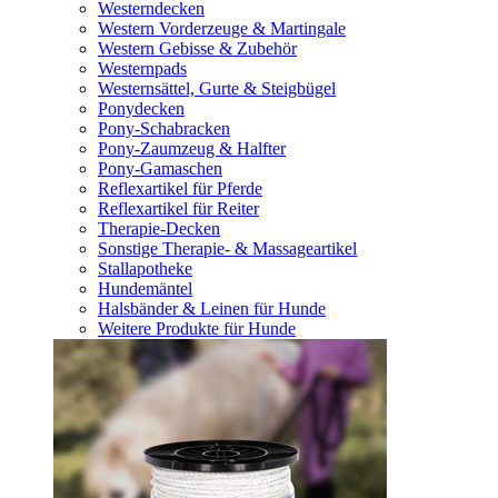
Westerndecken
Western Vorderzeuge & Martingale
Western Gebisse & Zubehör
Westernpads
Westernsättel, Gurte & Steigbügel
Ponydecken
Pony-Schabracken
Pony-Zaumzeug & Halfter
Pony-Gamaschen
Reflexartikel für Pferde
Reflexartikel für Reiter
Therapie-Decken
Sonstige Therapie- & Massageartikel
Stallapotheke
Hundemäntel
Halsbänder & Leinen für Hunde
Weitere Produkte für Hunde