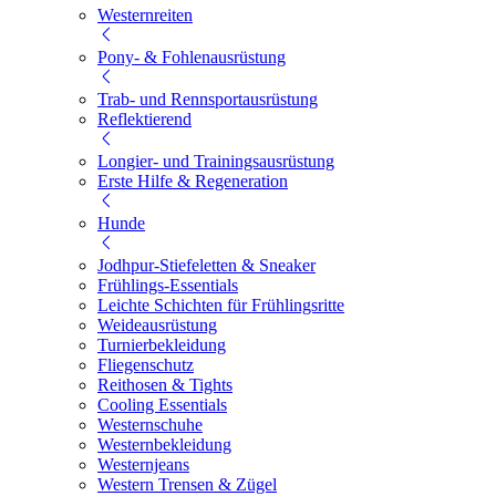
Westernreiten
Pony- & Fohlenausrüstung
Trab- und Rennsportausrüstung
Reflektierend
Longier- und Trainingsausrüstung
Erste Hilfe & Regeneration
Hunde
Jodhpur-Stiefeletten & Sneaker
Frühlings-Essentials
Leichte Schichten für Frühlingsritte
Weideausrüstung
Turnierbekleidung
Fliegenschutz
Reithosen & Tights
Cooling Essentials
Westernschuhe
Westernbekleidung
Westernjeans
Western Trensen & Zügel