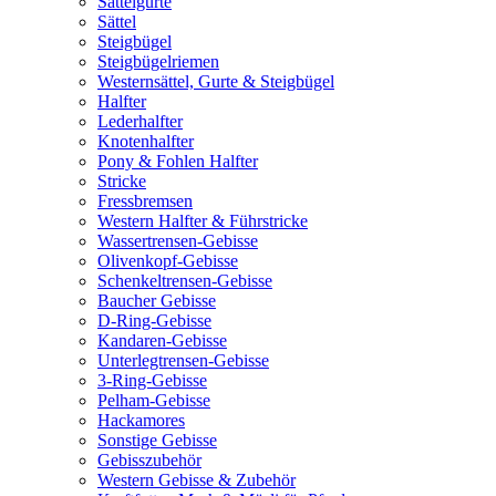
Sattelgurte
Sättel
Steigbügel
Steigbügelriemen
Westernsättel, Gurte & Steigbügel
Halfter
Lederhalfter
Knotenhalfter
Pony & Fohlen Halfter
Stricke
Fressbremsen
Western Halfter & Führstricke
Wassertrensen-Gebisse
Olivenkopf-Gebisse
Schenkeltrensen-Gebisse
Baucher Gebisse
D-Ring-Gebisse
Kandaren-Gebisse
Unterlegtrensen-Gebisse
3-Ring-Gebisse
Pelham-Gebisse
Hackamores
Sonstige Gebisse
Gebisszubehör
Western Gebisse & Zubehör