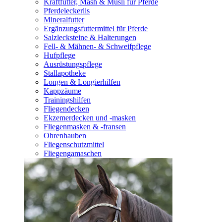
Kraftfutter, Mash & Müsli für Pferde
Pferdeleckerlis
Mineralfutter
Ergänzungsfuttermittel für Pferde
Salzlecksteine & Halterungen
Fell- & Mähnen- & Schweifpflege
Hufpflege
Ausrüstungspflege
Stallapotheke
Longen & Longierhilfen
Kappzäume
Trainingshilfen
Fliegendecken
Ekzemerdecken und -masken
Fliegenmasken & -fransen
Ohrenhauben
Fliegenschutzmittel
Fliegengamaschen