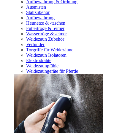
Aufbewahrung & Ordnung
Ausmisten
Stallzubehör
Aufbewahrung
Heunetze & -taschen
Futtertröge & -eimer
Wassertröge & -eimer
Weidezaun Zubehör
Verbinder
Torgriffe für Weidezäune
Weidezaun Isolatoren
Elektrodrähte
Weidezaunpfähle
Weidezaungeräte für Pferde