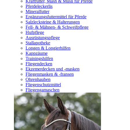
Kraftfutter, Mash & Müsli für Pferde
Pferdeleckerlis
Mineralfutter
Ergänzungsfuttermittel für Pferde
Salzlecksteine & Halterungen
Fell- & Mähnen- & Schweifpflege
Hufpflege
Ausrüstungspflege
Stallapotheke
Longen & Longierhilfen
Kappzäume
Trainingshilfen
Fliegendecken
Ekzemerdecken und -masken
Fliegenmasken & -fransen
Ohrenhauben
Fliegenschutzmittel
Fliegengamaschen