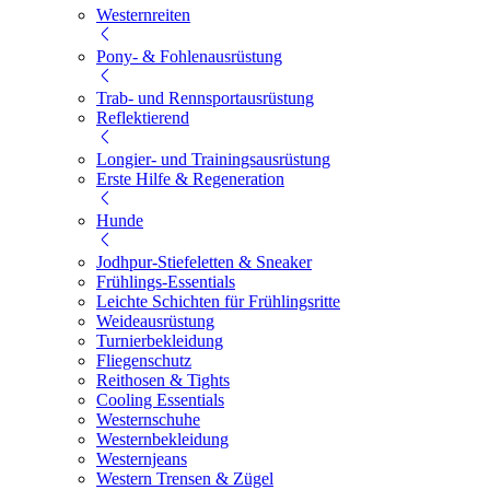
Westernreiten
Pony- & Fohlenausrüstung
Trab- und Rennsportausrüstung
Reflektierend
Longier- und Trainingsausrüstung
Erste Hilfe & Regeneration
Hunde
Jodhpur-Stiefeletten & Sneaker
Frühlings-Essentials
Leichte Schichten für Frühlingsritte
Weideausrüstung
Turnierbekleidung
Fliegenschutz
Reithosen & Tights
Cooling Essentials
Westernschuhe
Westernbekleidung
Westernjeans
Western Trensen & Zügel