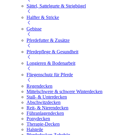
Sättel, Sattelgurte & Steigbügel
Halfter & Stricke
Gebisse
Pferdefutter & Zusätze
Pferdepflege & Gesundheit
Longieren & Bodenarbeit
Fliegenschutz für Pferde
Regendecken
Mittelschwere & schwere Winterdecken
Stall- & Unterdecken
Abschwitzdecken
Reit- & Nierendecken
Führanlagendecken
Ponydecken
Therapie-Decken
Halsteile
Pferdedecken Zubehör