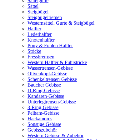
Sattelgurte
Sättel
Steigbügel
Steigbügelriemen
Westernsättel, Gurte & Steigbügel
Halfter
Lederhalfter
Knotenhalfter
Pony & Fohlen Halfter
Stricke
Fressbremsen
Western Halfter & Führstricke
Wassertrensen-Gebisse
Olivenkopf-Gebisse
Schenkeltrensen-Gebisse
Baucher Gebisse
D-Ring-Gebisse
Kandaren-Gebisse
Unterlegtrensen-Gebisse
3-Ring-Gebisse
Pelham-Gebisse
Hackamores
Sonstige Gebisse
Gebisszubehör
Western Gebisse & Zubehör