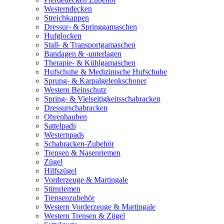
Westerndecken
Streichkappen
Dressur- & Springgamaschen
Hufglocken
Stall- & Transportgamaschen
Bandagen & -unterlagen
Therapie- & Kühlgamaschen
Hufschuhe & Medizinische Hufschuhe
Sprung- & Karpalgelenkschoner
Western Beinschutz
Spring- & Vielseitigkeitsschabracken
Dressurschabracken
Ohrenhauben
Sattelpads
Westernpads
Schabracken-Zubehör
Trensen & Nasenriemen
Zügel
Hilfszügel
Vorderzeuge & Martingale
Stirnriemen
Trensenzubehör
Western Vorderzeuge & Martingale
Western Trensen & Zügel