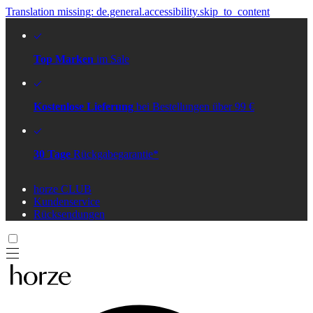
Translation missing: de.general.accessibility.skip_to_content
Top Marken
im Sale
Kostenlose Lieferung
bei Bestellungen über 99 €
30 Tage
Rückgabegarantie*
horze CLUB
Kundenservice
Rücksendungen