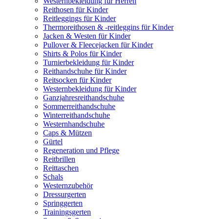
Westernbekleidung für Herren
Reithosen für Kinder
Reitleggings für Kinder
Thermoreithosen & -reitleggins für Kinder
Jacken & Westen für Kinder
Pullover & Fleecejacken für Kinder
Shirts & Polos für Kinder
Turnierbekleidung für Kinder
Reithandschuhe für Kinder
Reitsocken für Kinder
Westernbekleidung für Kinder
Ganzjahresreithandschuhe
Sommerreithandschuhe
Winterreithandschuhe
Westernhandschuhe
Caps & Mützen
Gürtel
Regeneration und Pflege
Reitbrillen
Reittaschen
Schals
Westernzubehör
Dressurgerten
Springgerten
Trainingsgerten