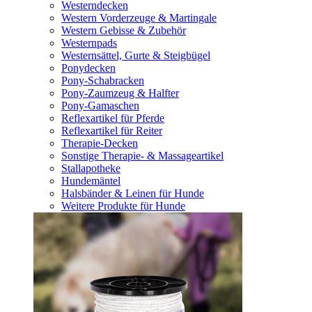
Westerndecken
Western Vorderzeuge & Martingale
Western Gebisse & Zubehör
Westernpads
Westernsättel, Gurte & Steigbügel
Ponydecken
Pony-Schabracken
Pony-Zaumzeug & Halfter
Pony-Gamaschen
Reflexartikel für Pferde
Reflexartikel für Reiter
Therapie-Decken
Sonstige Therapie- & Massageartikel
Stallapotheke
Hundemäntel
Halsbänder & Leinen für Hunde
Weitere Produkte für Hunde